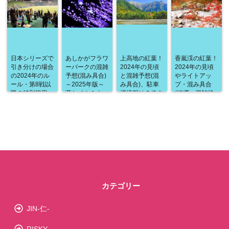
世界でも唯一無
二の超絶景！
日本シリーズで
あしかがフラワ
上高地の紅葉！
香嵐渓の紅葉！
引き分けの場合
ーパークの混雑
2024年の見頃
2024年の見頃
の2024年のル
予想(混み具合)
と混雑予想(混
やライトアッ
ール・第8戦以
～2025年版～
み具合)、駐車
プ・混み具合
降の特別規定
藤とイルミネー
場情報は？歩き
(渋滞・混雑状
は？勝者が決ま
ションは対策必
進めるだけで
況)・駐車場情
るまでシリーズ
須！賢くゆった
様々な名所を楽
報などを詳しく
は終わらない！
り過ごすに
しめる贅沢なコ
紹介！まるで包
は！？
ースは見逃せな
み込まれている
い！
ような壮大な風
景に圧倒！
カテゴリー
JIN-仁-
RISKY