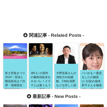
関連記事 -
Related Posts
-
富士芝桜まつり
JIN-仁-の原作
今野浩喜さんの
パパがも一度恋
2024！見頃と
の最終回結末を
演技力や結婚
をしたの娘役
開花状況は？渋
ネタバレ！ドラ
観、CM出演歴
(トモ役)の福本
滞・混雑状況・
マとは違うもう
などを詳しく紹
莉子さんを徹底
駐車場情報につ
一つの素晴らし
介！面白いエピ
紹介！実は中学
いても詳しく紹
い物語！この
ソードが満載で
時代はサッカー
最新記事 -
New Posts
-
介！富士山と鮮
道、過去に歩い
す！
部！歌手デビュ
やかなピンクの
たことがあ
ーもしている意
コントラストは
る・・・？
外な一面も！