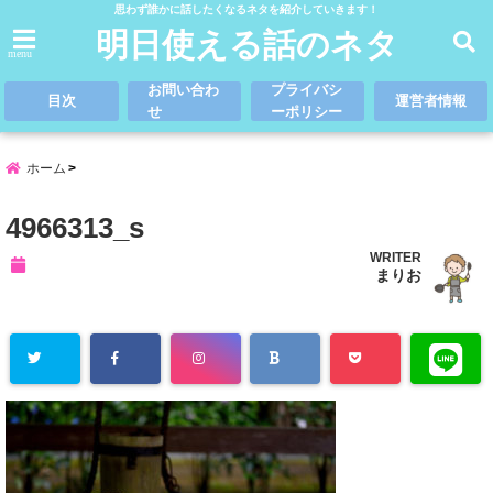
思わず誰かに話したくなるネタを紹介していきます！
明日使える話のネタ
menu
お問い合わ
プライバシ
目次
運営者情報
せ
ーポリシー
ホーム
4966313_s
WRITER
まりお