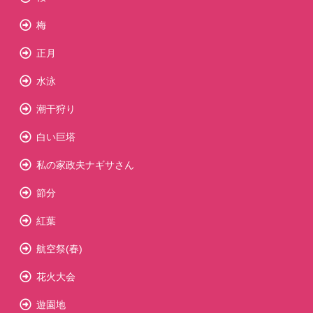
梅
正月
水泳
潮干狩り
白い巨塔
私の家政夫ナギサさん
節分
紅葉
航空祭(春)
花火大会
遊園地