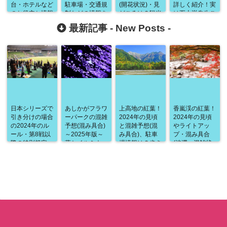
台・ホテルなど
駐車場・交通規
(開花状況)・見
詳しく紹介！実
のお役立ち情報
制などの情報を
どころは？観光
は五十嵐先生ご
を徹底紹介！日
詳しく紹介！福
名所とともに
自身のおすすめ
最新記事 -
New Posts
-
本一の権威を誇
井県の大イベン
数々のお花が楽
が！？
る最高峰のイベ
トは出店も人の
しめる！都会屈
ントは百花繚乱
数も半端じゃな
指のお花の祭
の極上エンター
い！！
典！
テインメント！
日本シリーズで
あしかがフラワ
上高地の紅葉！
香嵐渓の紅葉！
引き分けの場合
ーパークの混雑
2024年の見頃
2024年の見頃
の2024年のル
予想(混み具合)
と混雑予想(混
やライトアッ
ール・第8戦以
～2025年版～
み具合)、駐車
プ・混み具合
降の特別規定
藤とイルミネー
場情報は？歩き
(渋滞・混雑状
は？勝者が決ま
ションは対策必
進めるだけで
況)・駐車場情
るまでシリーズ
須！賢くゆった
様々な名所を楽
報などを詳しく
は終わらない！
り過ごすに
しめる贅沢なコ
紹介！まるで包
は！？
ースは見逃せな
み込まれている
い！
ような壮大な風
景に圧倒！